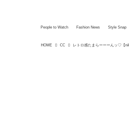
~~~~~~~~~~~
~~~~~~~~~~~
People to Watch
Fashion News
Style Snap
HOME
CC