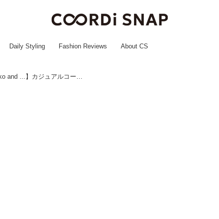
Daily Styling
Fashion Reviews
About CS
レトロ感たまらーーーんッ♡【niko and ...】カジュアルコーデ格上げ！「主役級Tシャツ」