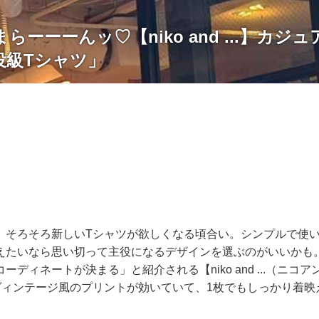
らーーーんッ♡【niko and ...】カジ
役級Tシャツ」
、そろそろ新しいTシャツが欲しくなる頃合い。シンプルで使い
えたいなら思い切って主役になるデザインを選ぶのがいいかも
ーディネートが決まる」と紹介される【niko and ...（ニコ
ヴィンテージ風のプリントが効いていて、1枚でもしっかり着映