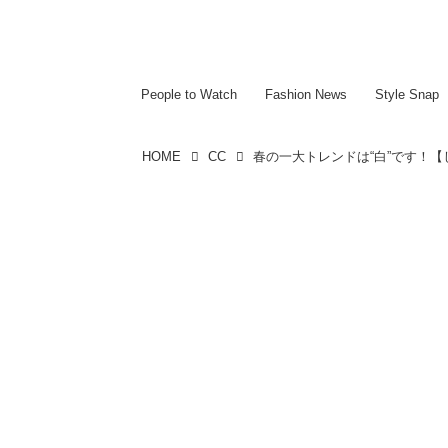
~~~~~~~~~~~
~~~~~~~~~~~
People to Watch
Fashion News
Style Snap
HOME
CC