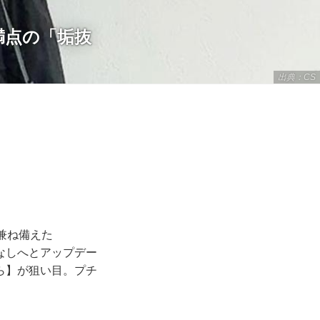
満点の「垢抜
出典：CS
兼ね備えた
なしへとアップデー
ら】が狙い目。プチ