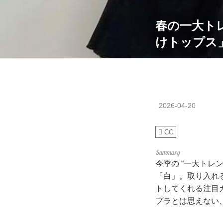
春の一大ト
けトップス
2026-04-20
CC
今季の “一大トレ
「白」。取り入れ
トしてくれる注目
プラとは思えない