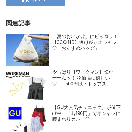
関連記事
「夏のお出かけ」にピッタリ！
【3COINS】透け感がオシャレ
♡「おすすめバッグ」
やっぱり【ワークマン】侮れー
ーーんッ！ 物価高に嬉しい
♡「1,500円以下トップス」
【GU大人気チュニック】が値下
げ中！「1,490円」でオシャレに
腰まわりカバー♡