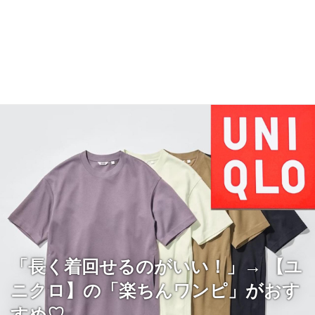
「長く着回せるのがいい！」→ 【ユ
ニクロ】の「楽ちんワンピ」がおす
すめ♡