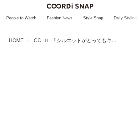
~~~~~~~~~~~
~~~~~~~~~~~
People to Watch
Fashion News
Style Snap
Daily Styling
HOME
CC
「シルエットがとってもキレイ！」【LEPSIM】下半身カバーにも使える「優秀コクーンパンツ」