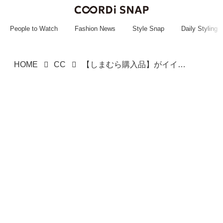
~~~~~~~~~~~
~~~~~~~~~~~
People to Watch
Fashion News
Style Snap
Daily Styling
HOME
CC
【しまむら購入品】がイイ感じ！ 子どもの行事やオフィスコーデに◎「高見えアイテム」