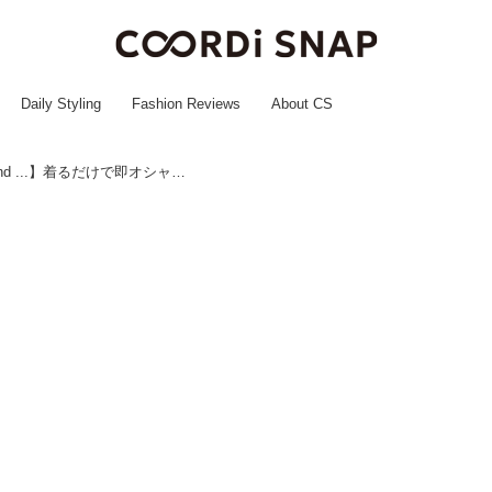
Daily Styling
Fashion Reviews
About CS
アクティブに動く日に！【niko and ...】着るだけで即オシャレ♡「フーディーシャツ」