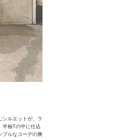
むシルエットが、ラ
、半袖Tの中に仕込
ンプルなコーデの爽