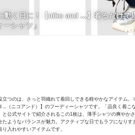
動く日に！【niko and ...】着るだけ
ィーシャツ」
役立つのは、さっと羽織れて着回しできる軽やかなアイテム。
 and ...（ニコアンド）】のフーディーシャツです。「品良く着
」と公式サイトで紹介されるこの1枚は、薄手シャツの爽やか
せたようなバランスが魅力。アクティブな日でもラフになりす
取り入れやすいアイテムです。