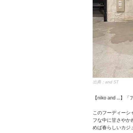
出典：and ST
【niko and .
このフーディーシ
フな中に甘さやか
めば春らしいカジ