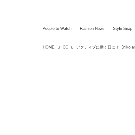
~~~~~~~~~~~
~~~~~~~~~~~
People to Watch
Fashion News
Style Snap
HOME
CC