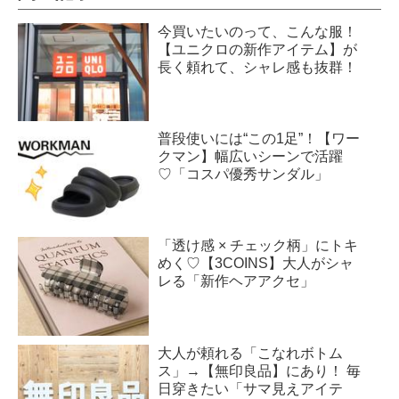
今買いたいのって、こんな服！
【ユニクロの新作アイテム】が
長く頼れて、シャレ感も抜群！
普段使いには“この1足”！【ワー
クマン】幅広いシーンで活躍
♡「コスパ優秀サンダル」
「透け感 × チェック柄」にトキ
めく♡【3COINS】大人がシャ
レる「新作ヘアアクセ」
大人が頼れる「こなれボトム
ス」→【無印良品】にあり！ 毎
日穿きたい「サマ見えアイテ