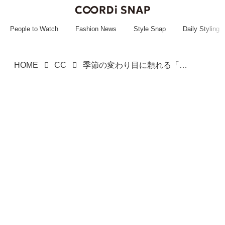
~~~~~~~~~~~
~~~~~~~~~~~
People to Watch
Fashion News
Style Snap
Daily Styling
HOME
CC
季節の変わり目に頼れる「シアートップス」！【LEPSIM】大人が真似したい「こなれコーデ」