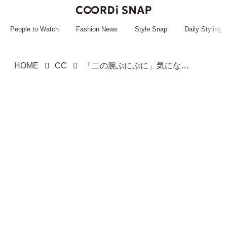
~~~~~~~~~~~
~~~~~~~~~~~
People to Watch
Fashion News
Style Snap
Daily Styling
HOME
CC
「二の腕ぷにぷに」気になる人に！【ZARA】「ぽわん袖ブラウス」がオススメ♡