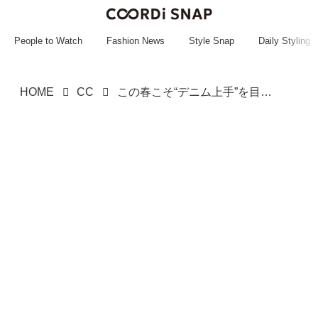
~~~~~~~~~~~
~~~~~~~~~~~
People to Watch
Fashion News
Style Snap
Daily Styling
HOME
CC
この春こそ“デニム上手”を目指せ！【ユニクロ】マニアお手本♡「おしゃれ見えコーデ」