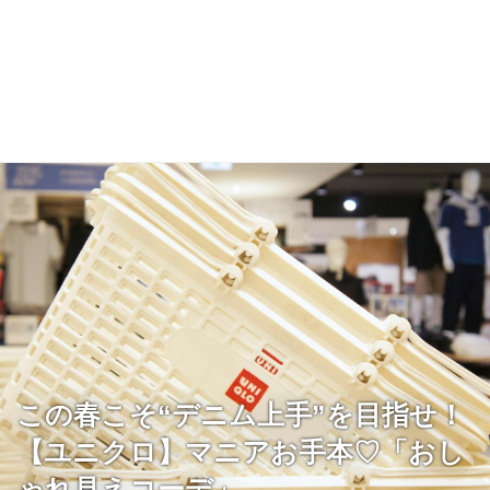
この春こそ“デニム上手”を目指せ！
【ユニクロ】マニアお手本♡「おし
ゃれ見えコーデ」