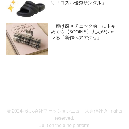
♡「コスパ優秀サンダル」
「透け感 × チェック柄」にトキ
めく♡【3COINS】大人がシャ
レる「新作ヘアアクセ」
© 2024- 株式会社ファッションニュース通信社 All rights
reserved.
Built on
the dino platform
.