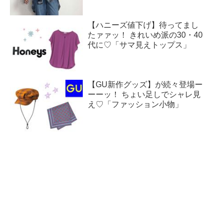
【ハニーズ値下げ】待ってまし
たァァッ！ きれいめ派の30・40
代に♡「サマ見えトップス」
【GU新作グッズ】が続々登場ー
ーーッ！ ちょい足しでシャレ見
え♡「ファッション小物」