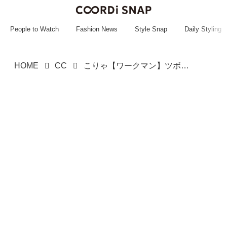
~~~~~~~~~~~
~~~~~~~~~~~
People to Watch
Fashion News
Style Snap
Daily Styling
HOME
CC
こりゃ【ワークマン】ツボ押さえてる、、！ 1着あると便利♡「高機能アイテム」