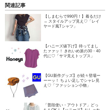
関連記事
【しまむらで990円！】着るだけ
→ スタイルアップ見え♡「レイ
ヤード風Tシャツ」
【ハニーズ値下げ】待ってまし
たァァッ！ きれいめ派の30・40
代に♡「サマ見えトップス」
【GU新作グッズ】が続々登場ー
ーーッ！ ちょい足しでシャレ見
え♡「ファッション小物」
「普段使い・アウトドア」どっ
ちもOK！【ハニーズ】おしゃれ