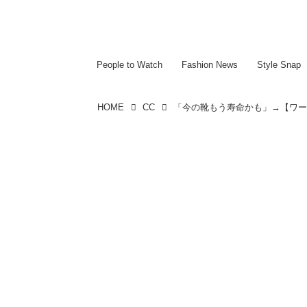
~~~~~~~~~~~
~~~~~~~~~~~
People to Watch
Fashion News
Style Snap
HOME
CC