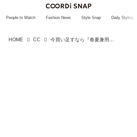
~~~~~~~~~~~
~~~~~~~~~~~
People to Watch
Fashion News
Style Snap
Daily Styling
HOME
CC
今買い足すなら『春夏兼用』で！【ユニクロ】大人にドンピシャ♡「新作アイテム」