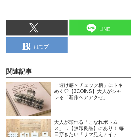
LINE
はてブ
関連記事
「透け感 × チェック柄」にトキ
めく♡【3COINS】大人がシャ
レる「新作ヘアアクセ」
大人が頼れる「こなれボトム
ス」→【無印良品】にあり！ 毎
日穿きたい「サマ見えアイテ