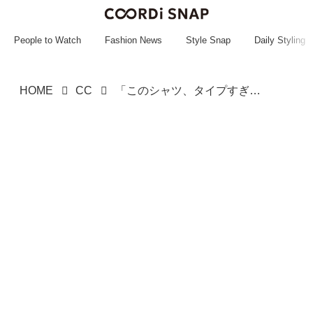
~~~~~~~~~~~
~~~~~~~~~~~
People to Watch
Fashion News
Style Snap
Daily Styling
HOME
CC
「このシャツ、タイプすぎる！」【しまむら】しまラーも愛用中♡「抜け感シャツ」