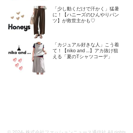
「少し動くだけで汗かく」猛暑
に！【ハニーズのひんやりパン
ツ】が救世主かも♡
「カジュアル好きな人」こう着
て！【niko and ...】アカ抜け狙
える「夏のTシャツコーデ」
© 2024- 株式会社ファッションニュース通信社 All rights