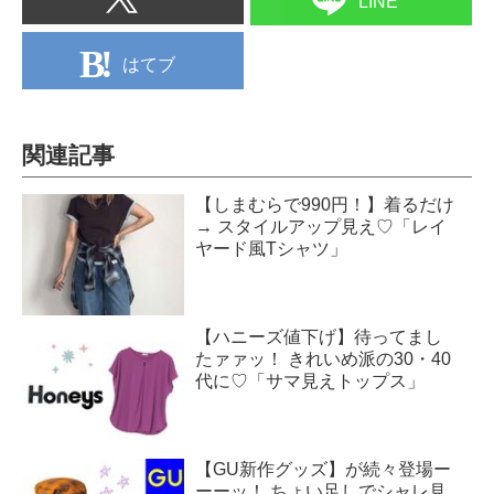
LINE
はてブ
関連記事
【しまむらで990円！】着るだけ
→ スタイルアップ見え♡「レイ
ヤード風Tシャツ」
【ハニーズ値下げ】待ってまし
たァァッ！ きれいめ派の30・40
代に♡「サマ見えトップス」
【GU新作グッズ】が続々登場ー
ーーッ！ ちょい足しでシャレ見