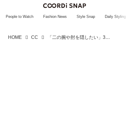
~~~~~~~~~~~
~~~~~~~~~~~
People to Watch
Fashion News
Style Snap
Daily Styling
HOME
CC
「二の腕や肘を隠したい」30・40代へ！【ハニーズ】大人のサマ見え♡「7分袖トップス」