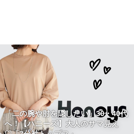
「二の腕や肘を隠したい」30・40代
へ！【ハニーズ】大人のサマ見え
♡「7分袖トップス」