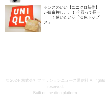
センスのいい【ユニクロ新作】
が目白押し、、！ 今買って長ー
ーーく使いたい♡「淡色トップ
ス」
© 2024- 株式会社ファッションニュース通信社 All rights
reserved.
Built on
the dino platform
.