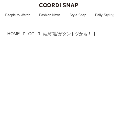
~~~~~~~~~~~
~~~~~~~~~~~
People to Watch
Fashion News
Style Snap
Daily Styling
HOME
CC
結局“黒”がダントツかも！【LEPSIM】大人のスッキリ見え♡「サテンワンピ」