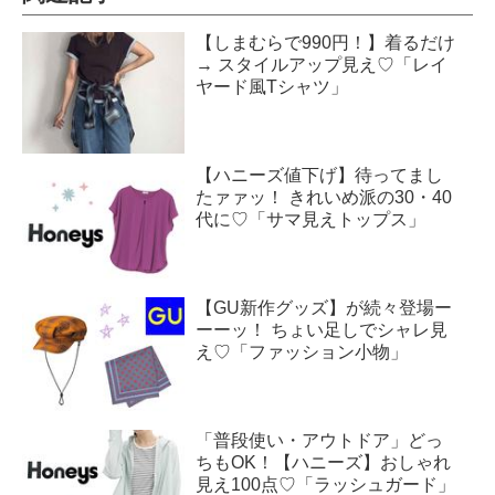
【しまむらで990円！】着るだけ
→ スタイルアップ見え♡「レイ
ヤード風Tシャツ」
【ハニーズ値下げ】待ってまし
たァァッ！ きれいめ派の30・40
代に♡「サマ見えトップス」
【GU新作グッズ】が続々登場ー
ーーッ！ ちょい足しでシャレ見
え♡「ファッション小物」
「普段使い・アウトドア」どっ
ちもOK！【ハニーズ】おしゃれ
見え100点♡「ラッシュガード」