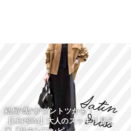
結局“黒”がダントツかも！
【LEPSIM】大人のスッキリ見え
♡「サテンワンピ」