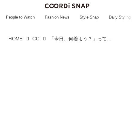
~~~~~~~~~~~
~~~~~~~~~~~
People to Watch
Fashion News
Style Snap
Daily Styling
HOME
CC
「今日、何着よう？」って日に！【ROPÉ PICNIC】1枚で着映える♡「主役級トップス」