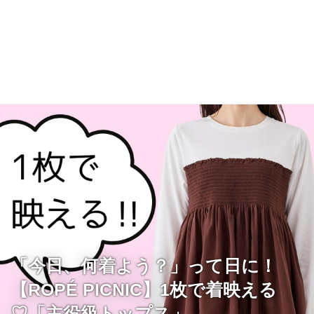
「今日、何着よう？」って日に！
【ROPÉ PICNIC】1枚で着映える
♡「主役級トップス」