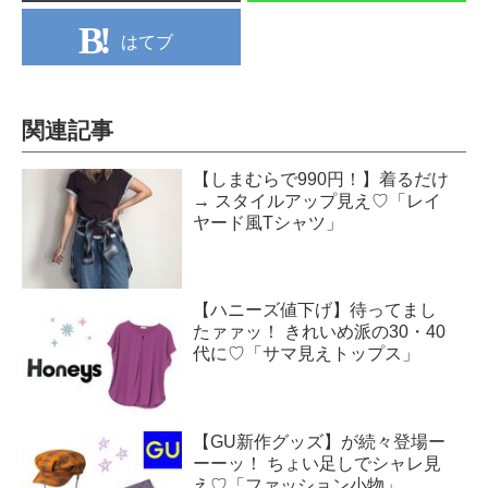
はてブ
関連記事
【しまむらで990円！】着るだけ
→ スタイルアップ見え♡「レイ
ヤード風Tシャツ」
【ハニーズ値下げ】待ってまし
たァァッ！ きれいめ派の30・40
代に♡「サマ見えトップス」
【GU新作グッズ】が続々登場ー
ーーッ！ ちょい足しでシャレ見
え♡「ファッション小物」