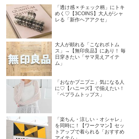
「透け感 × チェック柄」にトキ
めく♡【3COINS】大人がシャ
レる「新作ヘアアクセ」
大人が頼れる「こなれボトム
ス」→【無印良品】にあり！ 毎
日穿きたい「サマ見えアイテ
ム」
「おなかプニプニ」気になる人
に♡【ハニーズ】で揃えたい！
「ペプラムトップス」
「楽ちん・涼しい・オシャレ」
を同時に！【ワークマン】セッ
トアップで着られる「おすすめ
アイテム」