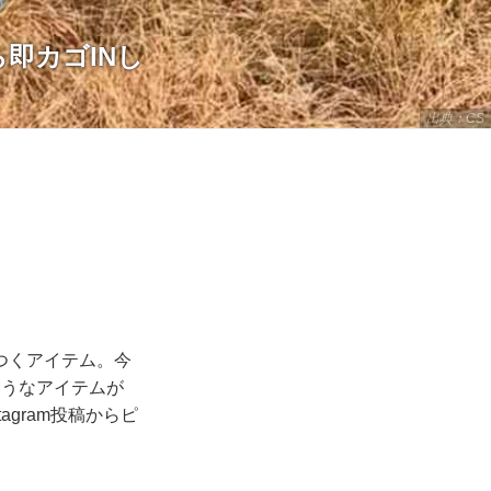
即カゴINし
出典：CS
つくアイテム。今
そうなアイテムが
gram投稿からピ