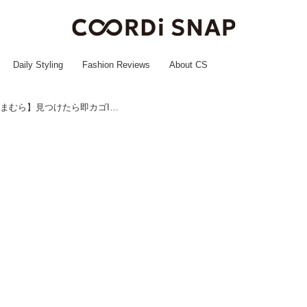
Daily Styling
Fashion Reviews
About CS
「ママ友にも褒められた♡」【しまむら】見つけたら即カゴINしたい！「シャレ見えアイテム」