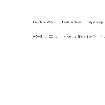
~~~~~~~~~~~
~~~~~~~~~~~
People to Watch
Fashion News
Style Snap
HOME
CC