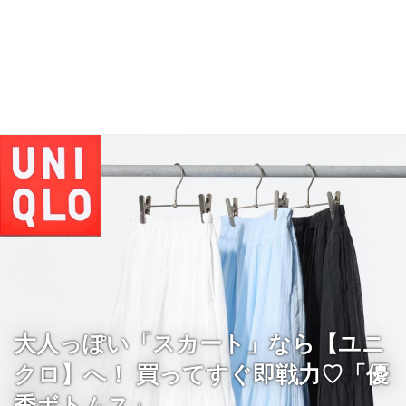
大人っぽい「スカート」なら【ユニ
クロ】へ！ 買ってすぐ即戦力♡「優
秀ボトムス」