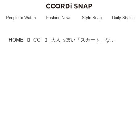
~~~~~~~~~~~
~~~~~~~~~~~
People to Watch
Fashion News
Style Snap
Daily Styling
HOME
CC
大人っぽい「スカート」なら【ユニクロ】へ！ 買ってすぐ即戦力♡「優秀ボトムス」