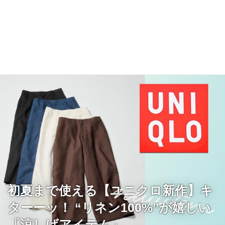
初夏まで使える【ユニクロ新作】キ
ターーッ！ “リネン100%”が嬉しい
「涼しげアイテム」