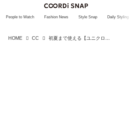
~~~~~~~~~~~
~~~~~~~~~~~
People to Watch
Fashion News
Style Snap
Daily Styling
HOME
CC
初夏まで使える【ユニクロ新作】キターーッ！ “リネン100%”が嬉しい「涼しげアイテム」