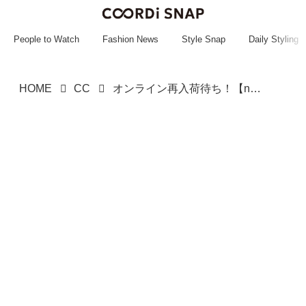
~~~~~~~~~~~
~~~~~~~~~~~
People to Watch
Fashion News
Style Snap
Daily Styling
HOME
CC
オンライン再入荷待ち！【niko and ...】穿くだけで美シルエット♡「ワイドパンツ」