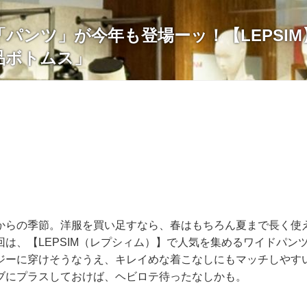
パンツ」が今年も登場ーッ！【LEPSI
品ボトムス」
からの季節。洋服を買い足すなら、春はもちろん夏まで長く使
回は、【LEPSIM（レプシィム）】で人気を集めるワイドパン
ジーに穿けそうなうえ、キレイめな着こなしにもマッチしやす
ブにプラスしておけば、ヘビロテ待ったなしかも。