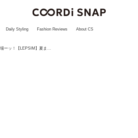
Daily Styling
Fashion Reviews
About CS
毎年人気の「パンツ」が今年も登場ーッ！【LEPSIM】夏まで大活躍！「名品ボトムス」