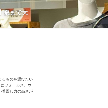
M】夏まで大
出典：CS
えるものを選びたい
ツにフォーカス。ウ
い着回し力の高さが