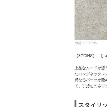
出典：3COINS
【3COINS】「
上品なムードが漂
なロングネックレ
異なるパーツが艶
で、手持ちのネッ
スタイリ