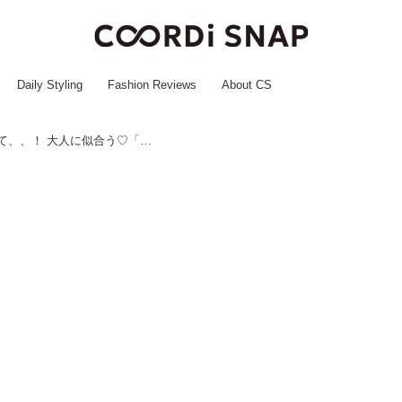
Daily Styling
Fashion Reviews
About CS
まさかの【3COINS】だったなんて、、！ 大人に似合う♡「高見えネックレス」