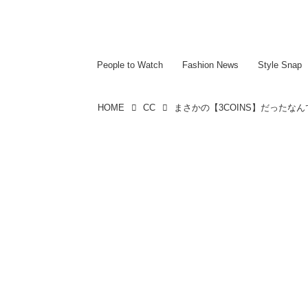
~~~~~~~~~~~
~~~~~~~~~~~
People to Watch
Fashion News
Style Snap
HOME
CC