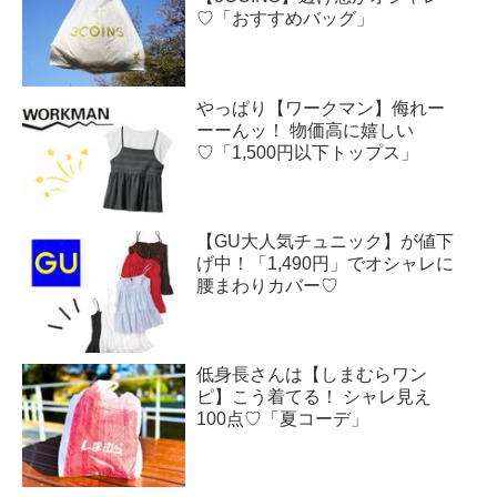
♡「おすすめバッグ」
やっぱり【ワークマン】侮れー
ーーんッ！ 物価高に嬉しい
♡「1,500円以下トップス」
【GU大人気チュニック】が値下
げ中！「1,490円」でオシャレに
腰まわりカバー♡
低身長さんは【しまむらワン
ピ】こう着てる！ シャレ見え
100点♡「夏コーデ」