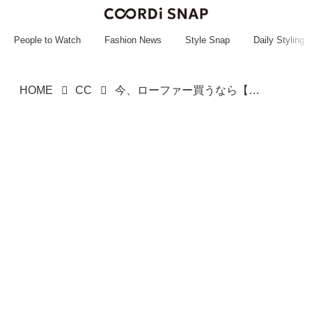
~~~~~~~~~~~
~~~~~~~~~~~
People to Watch
Fashion News
Style Snap
Daily Styling
HOME
CC
今、ローファー買うなら【NIKE】で！ 履くだけで旬顔♡「エアマックス フェノメナ 」