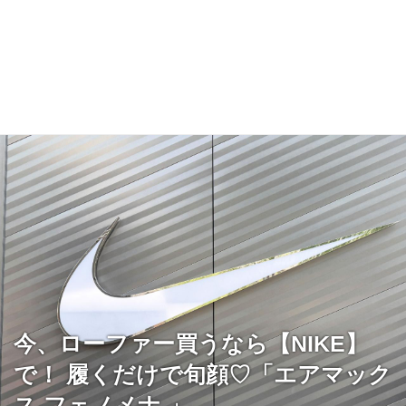
今、ローファー買うなら【NIKE】
で！ 履くだけで旬顔♡「エアマック
ス フェノメナ 」