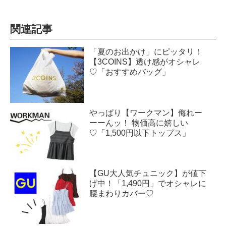
関連記事
「夏のお出かけ」にピッタリ！
【3COINS】透け感がオシャレ
♡「おすすめバッグ」
やっぱり【ワークマン】侮れー
ーーんッ！ 物価高に嬉しい
♡「1,500円以下トップス」
【GU大人気チュニック】が値下
げ中！「1,490円」でオシャレに
腰まわりカバー♡