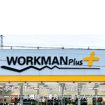
今すぐ【ワークマン】に直行だーー
ーッ！ 高機能で優秀♡「楽ちんジャ
ンスカ」