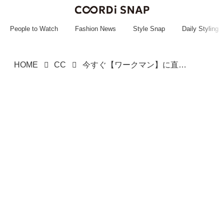
~~~~~~~~~~~
~~~~~~~~~~~
People to Watch
Fashion News
Style Snap
Daily Styling
HOME
CC
今すぐ【ワークマン】に直行だーーーッ！ 高機能で優秀♡「楽ちんジャンスカ」