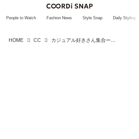
~~~~~~~~~~~
~~~~~~~~~~~
People to Watch
Fashion News
Style Snap
Daily Styling
HOME
CC
カジュアル好きさん集合ーッ！【SHOO・LA・RUE】1枚あると便利な「ロゴトップス」