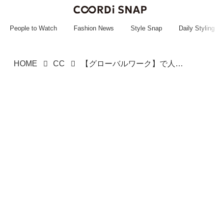
~~~~~~~~~~~
~~~~~~~~~~~
People to Watch
Fashion News
Style Snap
Daily Styling
HOME
CC
【グローバルワーク】で人気第1位！ 重ねるだけで春ムード♡「白レースキャミ」