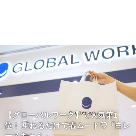
【グローバルワーク】で人気第1
位！ 重ねるだけで春ムード♡「白レ
ースキャミ」