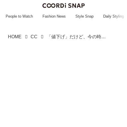
~~~~~~~~~~~
~~~~~~~~~~~
People to Watch
Fashion News
Style Snap
Daily Styling
HOME
CC
「値下げ」だけど、今の時期にぴったり！ 肌寒い日にサッと羽織りたい【注目アウター】