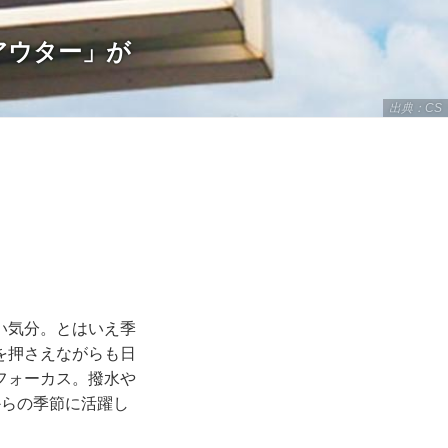
アウター」が
出典：CS
い気分。とはいえ季
を押さえながらも日
フォーカス。撥水や
からの季節に活躍し