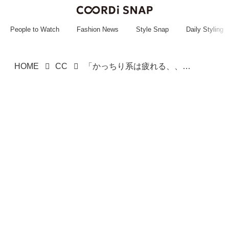
~~~~~~~~~~~
~~~~~~~~~~~
People to Watch
Fashion News
Style Snap
Daily Styling
HOME
CC
「かっちり系は疲れる、、」→【ユニクロ】の「新作ボトムス」で楽ちんオシャレ♡