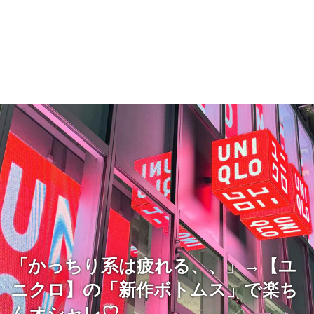
「かっちり系は疲れる、、」→【ユ
ニクロ】の「新作ボトムス」で楽ち
んオシャレ♡