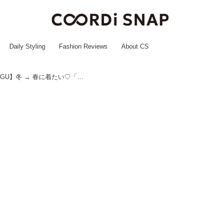
Daily Styling
Fashion Reviews
About CS
いま買うなら「カーデ」かも！【GU】冬 → 春に着たい♡「サマ見えコーデ」