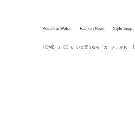
~~~~~~~~~~~
~~~~~~~~~~~
People to Watch
Fashion News
Style Snap
HOME
CC