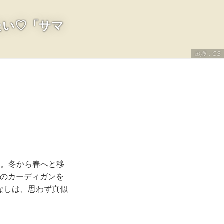
たい♡「サマ
出典：CS
」。冬から春へと移
】のカーディガンを
なしは、思わず真似