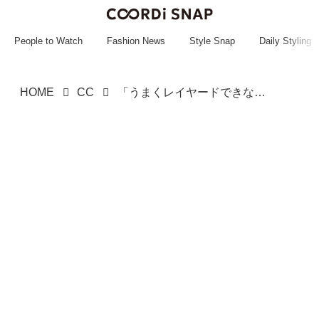
~~~~~~~~~~~
~~~~~~~~~~~
People to Watch
Fashion News
Style Snap
Daily Styling
HOME
CC
「うまくレイヤードできない」 → これ使って！【しまむら】1枚あると便利「重ね着トップス」