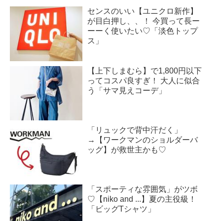
センスのいい【ユニクロ新作】
が目白押し、、！ 今買って長ー
ーーく使いたい♡「淡色トップ
ス」
【上下しまむら】で1,800円以下
ってコスパ良すぎ！ 大人に似合
う「サマ見えコーデ」
「リュックで背中汗だく」
→【ワークマンのショルダーバ
ッグ】が救世主かも♡
「スポーティな雰囲気」がツボ
♡【niko and ...】夏の主役級！
「ビッグTシャツ」