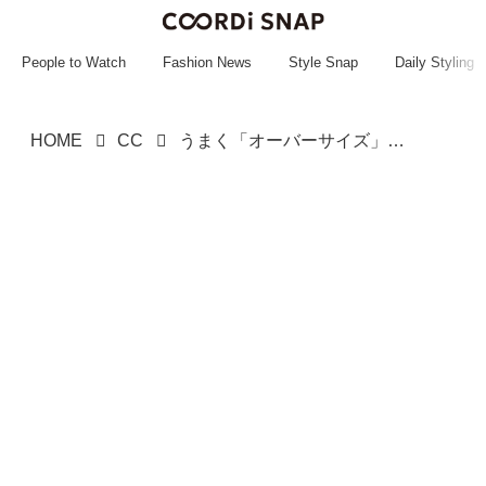
~~~~~~~~~~~
~~~~~~~~~~~
People to Watch
Fashion News
Style Snap
Daily Styling
HOME
CC
うまく「オーバーサイズ」着こなせない？【GU】アラサーが真似したい「きれいめスウェットコーデ」