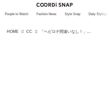
~~~~~~~~~~~
~~~~~~~~~~~
People to Watch
Fashion News
Style Snap
Daily Styling
HOME
CC
「ヘビロテ間違いなし！」【ワークマン】シンプルで着やすい「大本命トップス」