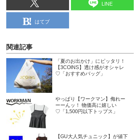
LINE
はてブ
関連記事
「夏のお出かけ」にピッタリ！
【3COINS】透け感がオシャレ
♡「おすすめバッグ」
やっぱり【ワークマン】侮れー
ーーんッ！ 物価高に嬉しい
♡「1,500円以下トップス」
【GU大人気チュニック】が値下