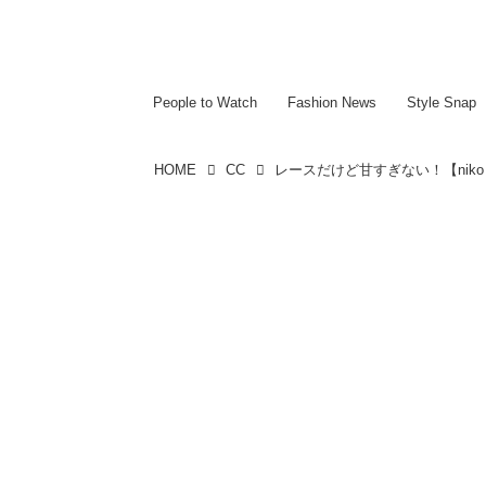
~~~~~~~~~~~
~~~~~~~~~~~
People to Watch
Fashion News
Style Snap
HOME
CC