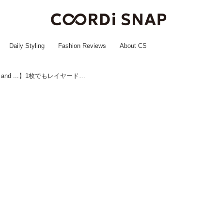
Daily Styling
Fashion Reviews
About CS
レースだけど甘すぎない！【niko and ...】1枚でもレイヤードでも◎「主役級シャツ」