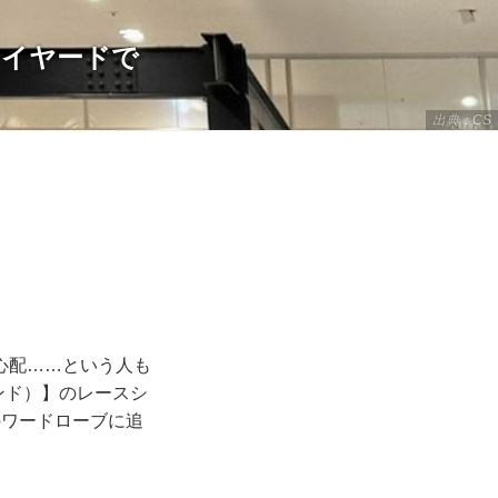
もレイヤードで
出典：CS
心配……という人も
アンド）】のレースシ
のワードローブに追