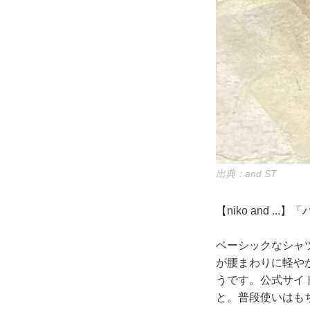
出典：and ST
【niko and .
ベーシックなシャ
が腰まわりに軽や
うです。公式サイ
と。普段使いはも