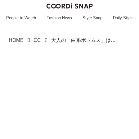
~~~~~~~~~~~
~~~~~~~~~~~
People to Watch
Fashion News
Style Snap
Daily Styling
HOME
CC
大人の「白系ボトムス」はこう着て！【GU】そのまま真似したい「お手本コーデ」