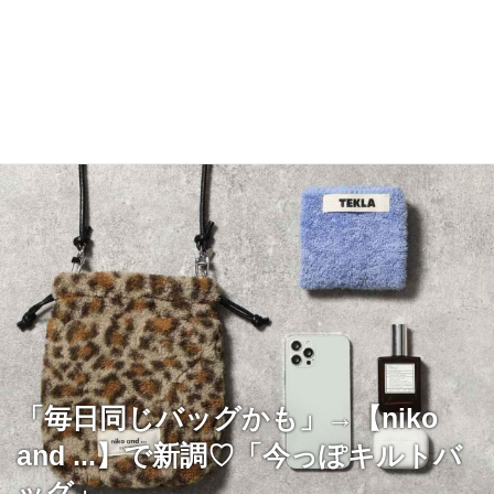
「毎日同じバッグかも」→【niko
and ...】で新調♡「今っぽキルトバ
ッグ」