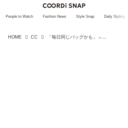
~~~~~~~~~~~
~~~~~~~~~~~
People to Watch
Fashion News
Style Snap
Daily Styling
HOME
CC
「毎日同じバッグかも」→【niko and ...】で新調♡「今っぽキルトバッグ」