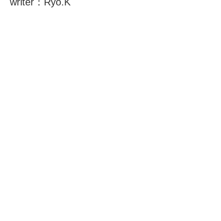
writer：Ryo.K