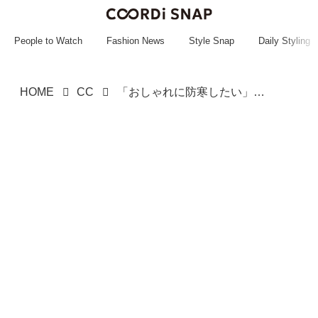
~~~~~~~~~~~
~~~~~~~~~~~
People to Watch
Fashion News
Style Snap
Daily Styling
HOME
CC
「おしゃれに防寒したい」なら →【3COINS】の「小物」が大活躍の予感♡