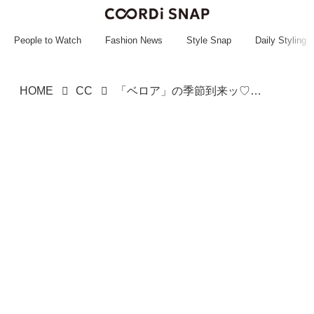
~~~~~~~~~~~
~~~~~~~~~~~
People to Watch
Fashion News
Style Snap
Daily Styling
HOME
CC
「ベロア」の季節到来ッ♡【グローバルワーク】着回し力抜群！「刺繍セットアップ」