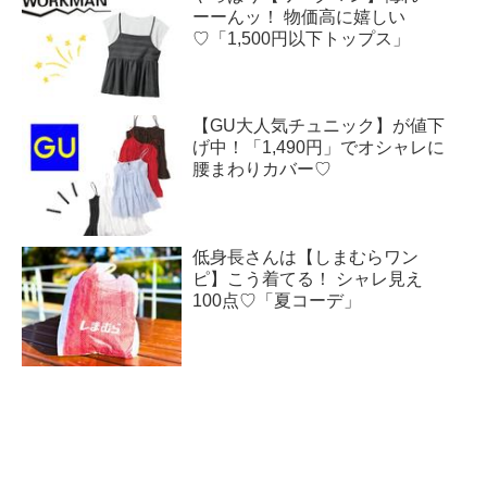
ーーんッ！ 物価高に嬉しい
♡「1,500円以下トップス」
【GU大人気チュニック】が値下
げ中！「1,490円」でオシャレに
腰まわりカバー♡
低身長さんは【しまむらワン
ピ】こう着てる！ シャレ見え
100点♡「夏コーデ」