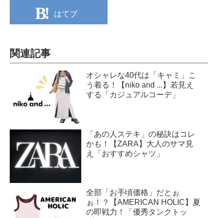
はてブ
関連記事
オシャレな40代は「キャミ」こ
う着る！【niko and ...】若見え
する「カジュアルコーデ」
「あの人ステキ」の秘訣はコレ
かも！【ZARA】大人のサマ見
え「おすすめシャツ」
全部「お手頃価格」だとぉ
ぉ！？【AMERICAN HOLIC】夏
の即戦力！「優秀タンクトッ