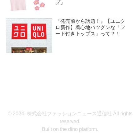
プ」
『発売前から話題！』【ユニク
ロ新作】着心地バツグンな「フ
ード付きトップス」って？！
© 2024- 株式会社ファッションニュース通信社 All rights
reserved.
Built on
the dino platform
.