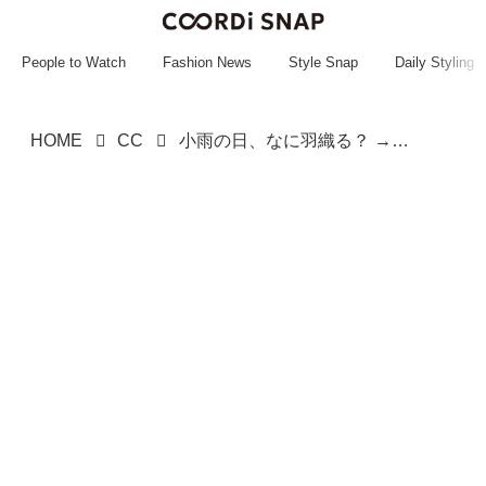
~~~~~~~~~~~
~~~~~~~~~~~
People to Watch
Fashion News
Style Snap
Daily Styling
HOME
CC
小雨の日、なに羽織る？ →【ユニクロ】の「カジュアルアウター」がおすすめ！