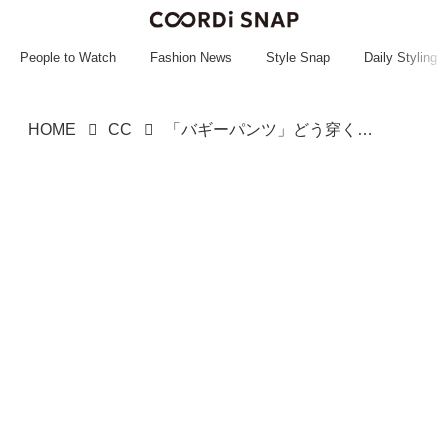
~~~~~~~~~~~
~~~~~~~~~~~
People to Watch
Fashion News
Style Snap
Daily Styling
HOME
CC
「バギーパンツ」どう穿く？【ユニクロ】こなれて見える♡「デニムコーデ」