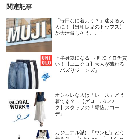
関連記事
「毎日なに着よう？」迷える大
人に！【無印良品のトップス】
が大活躍しそう、、！
下半身気になる → 即決イロチ買
い！【ユニクロ】大人が盛れる
「バズりジーンズ」
オシャレな人は「レース」どう
着てる？→【グローバルワー
ク】スタッフの「垢抜けコー
デ」
カジュアル派は「ワンピ」どう
着る？→【niko and ...】オシャ