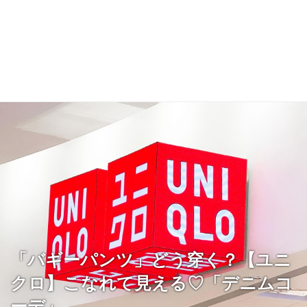
「バギーパンツ」どう穿く？【ユニ
クロ】こなれて見える♡「デニムコ
ーデ」