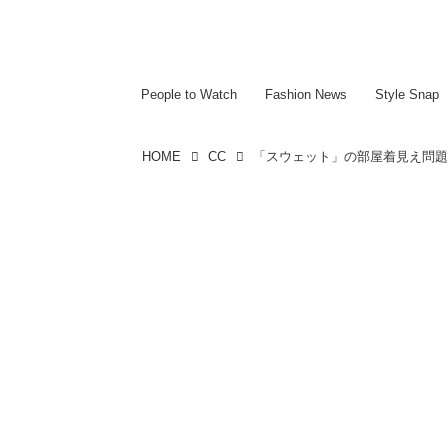
~~~~~~~~~~~
~~~~~~~~~~~
People to Watch
Fashion News
Style Snap
HOME
CC