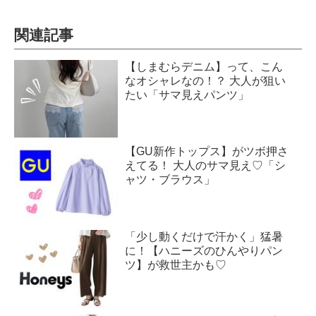
関連記事
【しまむらデニム】って、こん
なオシャレなの！？ 大人が狙い
たい「サマ見えパンツ」
【GU新作トップス】がツボ押さ
えてる！ 大人のサマ見え♡「シ
ャツ・ブラウス」
「少し動くだけで汗かく」猛暑
に！【ハニーズのひんやりパン
ツ】が救世主かも♡