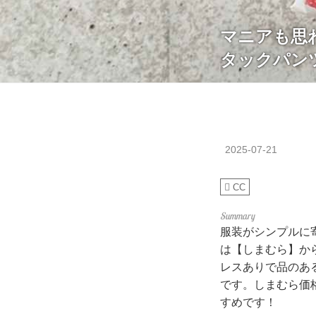
マニアも思
タックパン
2025-07-21
CC
服装がシンプルに
は【しまむら】か
レスありで品のあ
です。しまむら価格
すめです！