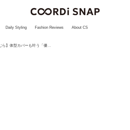
Daily Styling
Fashion Reviews
About CS
マニアも思わず2色買い！【しまむら】体型カバーも叶う「優秀タックパンツ」