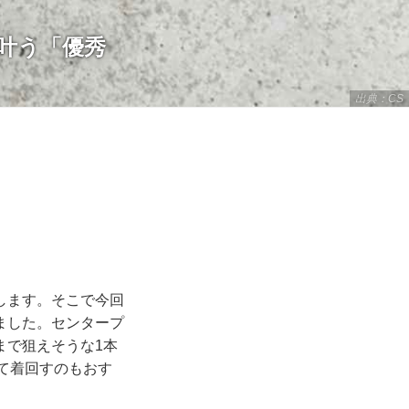
叶う「優秀
出典：CS
します。そこで今回
ました。センタープ
まで狙えそうな1本
えて着回すのもおす