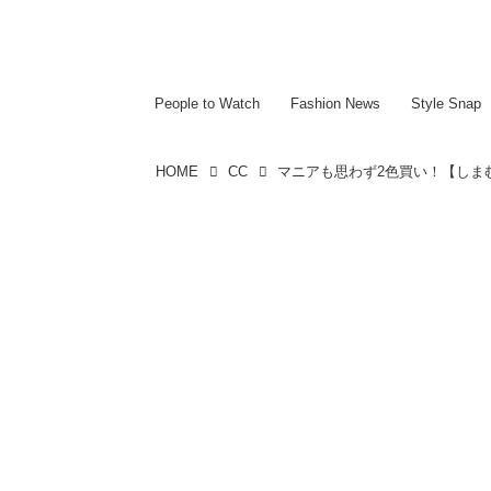
~~~~~~~~~~~
~~~~~~~~~~~
People to Watch
Fashion News
Style Snap
HOME
CC