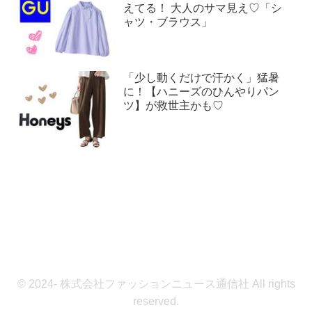
えてる！ 大人のサマ見え♡「シ
ャツ・ブラウス」
「少し動くだけで汗かく」猛暑
に！【ハニーズのひんやりパン
ツ】が救世主かも♡
© 2024- 株式会社ファッションニュース通信社 All rights
reserved.