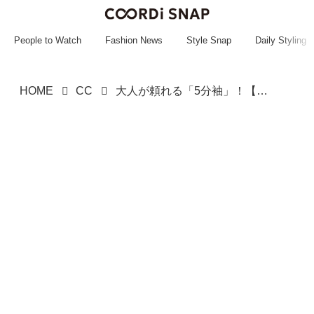
~~~~~~~~~~~
~~~~~~~~~~~
People to Watch
Fashion News
Style Snap
Daily Styling
HOME
CC
大人が頼れる「5分袖」！【GU新作】気になる二の腕カバーに♡「万能トップス」