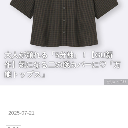
大人が頼れる「5分袖」！【GU新
作】気になる二の腕カバーに♡「万
能トップス」
出典：GU
2025-07-21