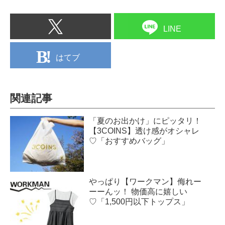
LINE
はてブ
関連記事
「夏のお出かけ」にピッタリ！
【3COINS】透け感がオシャレ
♡「おすすめバッグ」
やっぱり【ワークマン】侮れー
ーーんッ！ 物価高に嬉しい
♡「1,500円以下トップス」