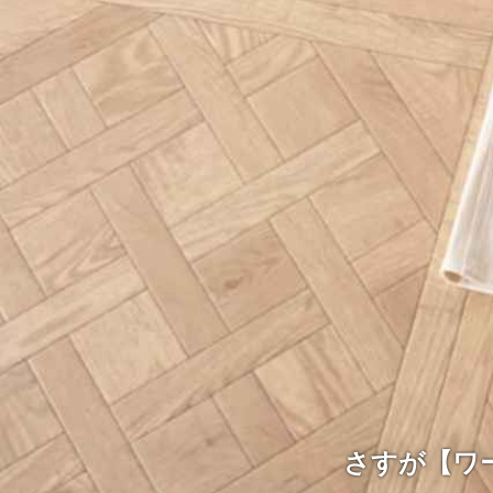
さすが【ワ