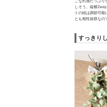
こなれ感たっぷり
しそう。縦横2w
トの紐は調節可能
とも相性抜群なの
すっきり